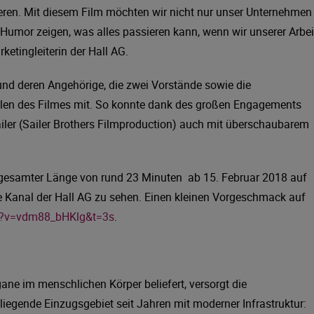
ieren. Mit diesem Film möchten wir nicht nur unser Unternehmen
el Humor zeigen, was alles passieren kann, wenn wir unserer Arbei
etingleiterin der Hall AG.
und deren Angehörige, die zwei Vorstände sowie die
ollen des Filmes mit. So konnte dank des großen Engagements
ailer (Sailer Brothers Filmproduction) auch mit überschaubarem
n gesamter Länge von rund 23 Minuten ab 15. Februar 2018 auf
anal der Hall AG zu sehen. Einen kleinen Vorgeschmack auf
h?v=vdm88_bHKlg&t=3s
.
ane im menschlichen Körper beliefert, versorgt die
egende Einzugsgebiet seit Jahren mit moderner Infrastruktur: