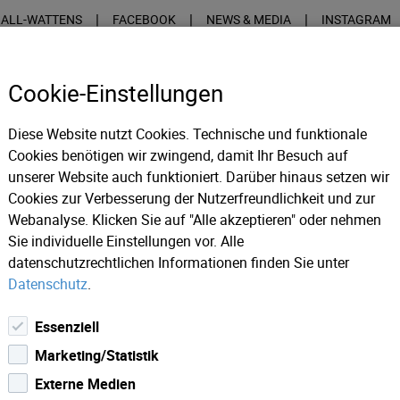
|
|
|
HALL-WATTENS
FACEBOOK
NEWS & MEDIA
INSTAGRAM
Cookie-Einstellungen
Diese Website nutzt Cookies. Technische und funktionale
Cookies benötigen wir zwingend, damit Ihr Besuch auf
unserer Website auch funktioniert. Darüber hinaus setzen wir
ION
COINING
Cookies zur Verbesserung der Nutzerfreundlichkeit und zur
Webanalyse. Klicken Sie auf "Alle akzeptieren" oder nehmen
Sie individuelle Einstellungen vor. Alle
n Filmprojekt der etwas anderen Art - Willkommen in der wun
datenschutzrechtlichen Informationen finden Sie unter
Datenschutz
.
Essenziell
Marketing/Statistik
Externe Medien