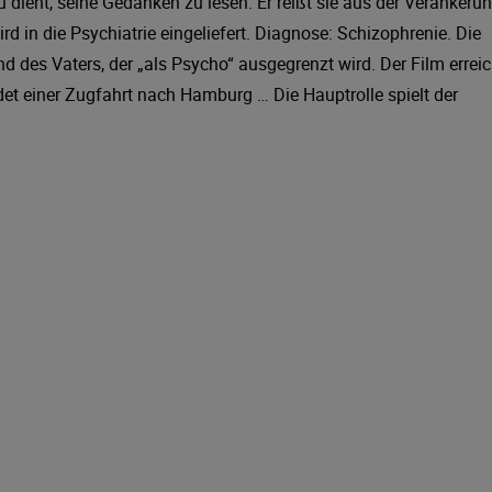
 dient, seine Gedanken zu lesen. Er reißt sie aus der Verankerun
d in die Psychiatrie eingeliefert. Diagnose: Schizophrenie. Die
 des Vaters, der „als Psycho“ ausgegrenzt wird. Der Film erreic
et einer Zugfahrt nach Hamburg … Die Hauptrolle spielt der