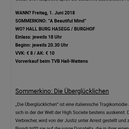
WANN? Freitag, 1. Juni 2018
SOMMERKINO: “A Beautiful Mind”
WO? HALL BURG HASEGG / BURGHOF
Einlass: jeweils 18 Uhr
Beginn: jeweils 20.30 Uhr
VVK: € 8 / AK: € 10
Vorverkauf beim TVB Hall-Wattens
Sommerkino: Die Überglücklichen
„Die Überglücklichen“ ist eine italienische Tragikomödie 
sich in der der Welt der High Societe bestens auskennt. D
Verbrecher, wird von der Justiz unter Arrest gestellt und
Biondi trifft sie auf die junge Donatella, die in ihrer ei