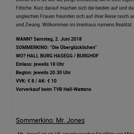
Fittiche. Kurz darauf machen sich die beiden auf und d
ungleichen Frauen freunden sich auf ihrer Reise rasch 
und Zwang. Willkommen im Irrenhaus namens Realität. 
WANN? Samstag, 2. Juni 2018
SOMMERKINO: “Die Überglücklichen”
WO? HALL BURG HASEGG / BURGHOF
Einlass: jeweils 18 Uhr
Beginn: jeweils 20.30 Uhr
VVK: € 8 / AK: € 10
Vorverkauf beim TVB Hall-Wattens
Sommerkino: Mr. Jones
„Mr. Jones“ ist ein US-amerikanischer Spielfilm von Mik