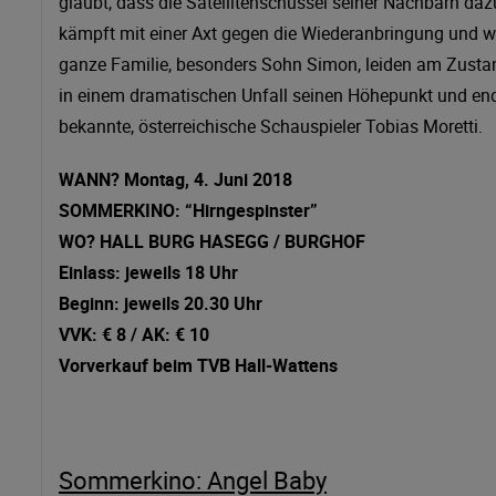
glaubt, dass die Satellitenschüssel seiner Nachbarn dazu
kämpft mit einer Axt gegen die Wiederanbringung und wir
ganze Familie, besonders Sohn Simon, leiden am Zustand
in einem dramatischen Unfall seinen Höhepunkt und end
bekannte, österreichische Schauspieler Tobias Moretti.
WANN? Montag, 4. Juni 2018
SOMMERKINO: “Hirngespinster”
WO? HALL BURG HASEGG / BURGHOF
Einlass: jeweils 18 Uhr
Beginn: jeweils 20.30 Uhr
VVK: € 8 / AK: € 10
Vorverkauf beim TVB Hall-Wattens
Sommerkino: Angel Baby