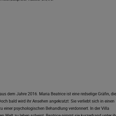
aus dem Jahre 2016. Maria Beatrice ist eine redselige Gräfin, di
och bald wird ihr Ansehen angekratzt: Sie verliebt sich in einen
 zu einer psychologischen Behandlung verdonnert. In der Villa
genen Welt zu leben scheint. Beatrice nimmt sie kurzerhand unter ih