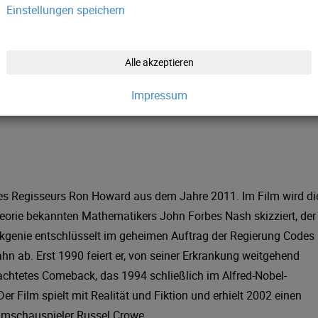
Einstellungen speichern
Alle akzeptieren
Impressum
 des Regisseurs Ron Howard aus dem Jahre 2011. Im Film wird di
heorie bekannten Mathematikers John Forbes Nash skizziert, der
kgenie entschlüsselt im geheimen Auftrag der Regierung Codes
hn ab. Erst 1990 feiert er, von seiner Erkrankung weitgehend
beachtetes Comeback, das 1994 schließlich im Alfred-Nobel-
er Film spielt mit Realität und Fiktion und erhielt 2002 einen
Filmschauspieler Russel Crowe.