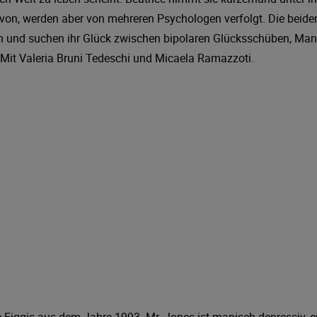
avon, werden aber von mehreren Psychologen verfolgt. Die beide
an und suchen ihr Glück zwischen bipolaren Glücksschüben, Man
Mit Valeria Bruni Tedeschi und Micaela Ramazzoti.
e Figgis aus dem Jahre 1993. Mr. Jones ist manisch-depressiv, e