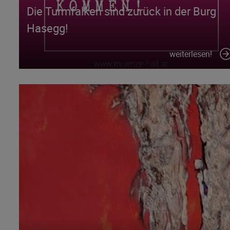
Die Turmfalken sind zurück in der Burg
Hasegg!
weiterlesen!