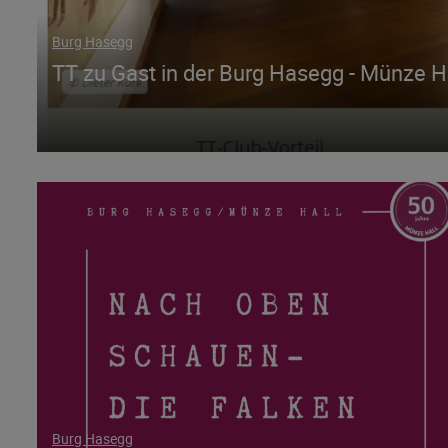
Burg Hasegg
TT zu Gast in der Burg Hasegg - Münze H
Burg Hasegg